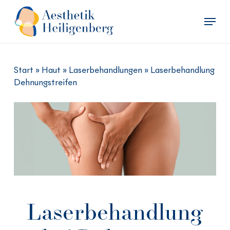
Skip
Menu
to
main
Close
content
Menu
Start
»
Haut
»
Laserbehandlungen
»
Laserbehandlung
Dehnungstreifen
Laserbehandlung