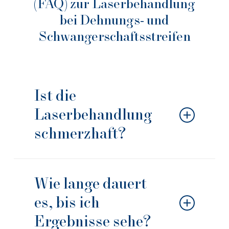
(FAQ) zur Laserbehandlung
bei Dehnungs- und
Schwangerschaftsstreifen
Ist die
Laserbehandlung
schmerzhaft?
Die Behandlung wird in der Regel gut
vertragen. Patienten beschreiben das
Wie lange dauert
Gefühl als ein leichtes Kribbeln oder das
es, bis ich
Schnappen eines Gummibandes. Bei
Bedarf können wir vor der Behandlung
Ergebnisse sehe?
eine betäubende Creme auftragen, um